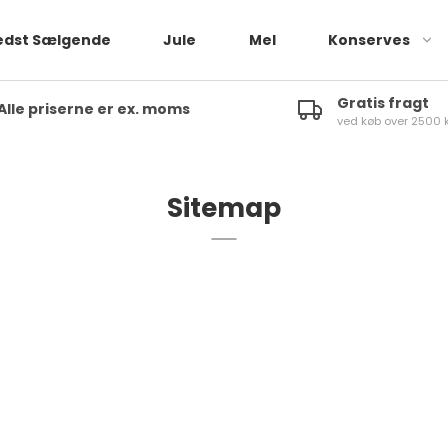
edst Sælgende
Jule
Mel
Konserves
Gratis fragt
Alle priserne er ex. moms
ved køb over 2500 k
Sitemap