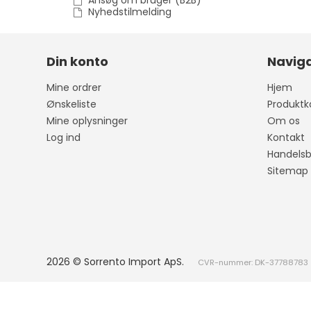
Ansøg om bruger (B2B)
Nyhedstilmelding
Din konto
Naviga
Mine ordrer
Hjem
Ønskeliste
Produktk
Mine oplysninger
Om os
Log ind
Kontakt
Handelsb
Sitemap
2026 © Sorrento Import ApS.
CVR-nummer: DK-37788783