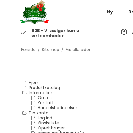
Ny
B
B2B - Vi sælger kun til
virksomheder
Forside
/
Sitemap
/
Vis alle sider
Hjem
Produktkatalog
Information
Om os
Kontakt
Handelsbetingelser
Din konto
Log ind
Ønskeliste
Opret bruger