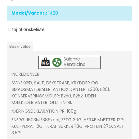
Model/Varenr.:
1428
Tilføj til ønskeliste
Beskrivelse
Salame
Ventricina
INGREDIENSER:
SVINEKØD, SALT, DEKSTRASE, KRYDDER OG
SMAGSMATERIALER. ANTIOXIDANTER: E300, E301.
KONSERVERINGSMIDLER: E250, E252. UDEN
MÆLKEDERIVATER. GLUTENFRI.
NÆRINGSDEKLARATION PR. 100g:
ENERGI 1603kJ/386kcal, FEDT 30G, HERAF MÆTTER 12G,
KULHYDRAT 2G, HERAF SUKKER 1,3G, PROTEIN 27G, SALT
3,5G.